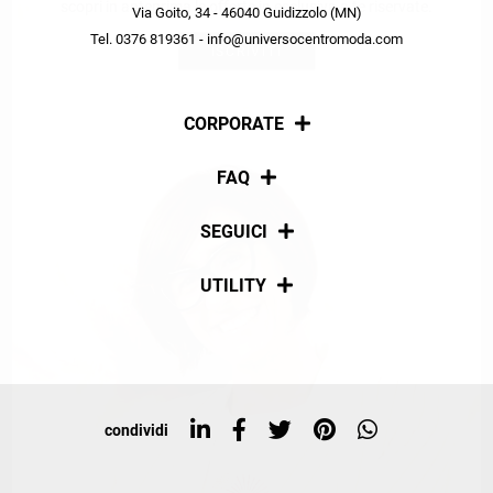
scopri in anteprima le offerte in esclusiva a te riservate.
Via Goito, 34 - 46040 Guidizzolo (MN)
Tel. 0376 819361 - info@universocentromoda.com
ISCRIVITI
CORPORATE
Chi siamo
FAQ
La nostra policy
Pagamenti
SEGUICI
Spedizioni
Social
UTILITY
Resi e rimborsi
Iscriviti alla newsletter
Sitemap
Tag directory
Top ricerche
condividi