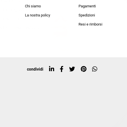
lo sconto del 20%
an Simmon
Cycle jeans
Chi siamo
Pagamenti
he in negozio!
La nostra policy
Spedizioni
i nostri personal
Resi e rimborsi
rte in esclusiva a
condividi