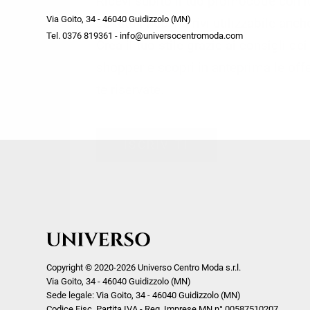
Ricevi subito il tuo promocode con 
week end by Max Mara
Y
Via Goito, 34 - 46040 Guidizzolo (MN)
Gilet
Giubbini
su tutti i nuovi arrivi utilizzabile anc
Tel. 0376 819361 - info@universocentromoda.com
Giubbini
Gonne
Crea il tuo stile grazie ai consigli de
Pantaloni
Jeans
shopper e scopri in anteprima le offe
Polo
Maglie
te riservate.
T-Shirt
Pantaloni
Shorts
ISCRIVITI
Tailleur
Top
T-Shirt
Tute
Copyright © 2020-2026 Universo Centro Moda s.r.l.
Via Goito, 34 - 46040 Guidizzolo (MN)
Sede legale: Via Goito, 34 - 46040 Guidizzolo (MN)
Codice Fisc. Partita IVA - Reg. Imprese MN n° 00587510207