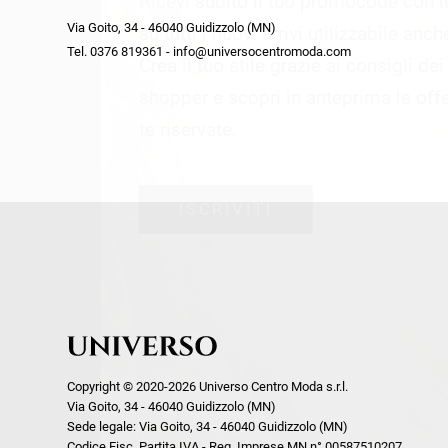
Ricevi subito il tuo promocode con 
week end by Max Mara
Y
Via Goito, 34 - 46040 Guidizzolo (MN)
Gilet
Giubbini
su tutti i nuovi arrivi utilizzabile anc
Tel. 0376 819361 - info@universocentromoda.com
Giubbini
Gonne
Crea il tuo stile grazie ai consigli de
Pantaloni
Jeans
shopper e scopri in anteprima le offe
Polo
Maglie
te riservate.
T-Shirt
Pantaloni
Shorts
ISCRIVITI
Tailleur
Top
T-Shirt
Tute
Copyright © 2020-2026 Universo Centro Moda s.r.l.
Via Goito, 34 - 46040 Guidizzolo (MN)
Sede legale: Via Goito, 34 - 46040 Guidizzolo (MN)
Codice Fisc. Partita IVA - Reg. Imprese MN n° 00587510207