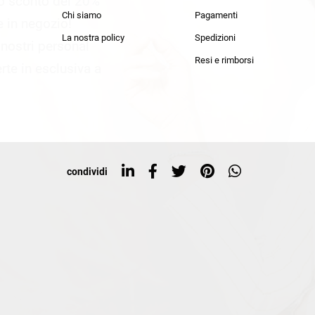
lo sconto del 20%
an Simmon
Cycle jeans
Chi siamo
Pagamenti
he in negozio!
La nostra policy
Spedizioni
i nostri personal
Resi e rimborsi
rte in esclusiva a
condividi