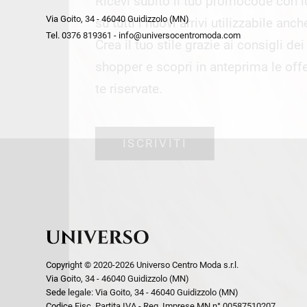
Ricevi subito il tuo promocode con 
week end by Max Mara
Y
Via Goito, 34 - 46040 Guidizzolo (MN)
Gilet
Giubbini
su tutti i nuovi arrivi utilizzabile anc
Tel. 0376 819361 - info@universocentromoda.com
Giubbini
Gonne
Crea il tuo stile grazie ai consigli de
Pantaloni
Jeans
shopper e scopri in anteprima le offe
Polo
Maglie
te riservate.
T-Shirt
Pantaloni
Shorts
ISCRIVITI
Tailleur
Top
T-Shirt
Tute
Copyright © 2020-2026 Universo Centro Moda s.r.l.
Via Goito, 34 - 46040 Guidizzolo (MN)
Sede legale: Via Goito, 34 - 46040 Guidizzolo (MN)
Codice Fisc. Partita IVA - Reg. Imprese MN n° 00587510207