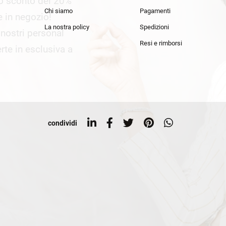
lo sconto del 20%
an Simmon
Cycle jeans
Chi siamo
Pagamenti
he in negozio!
La nostra policy
Spedizioni
i nostri personal
Resi e rimborsi
rte in esclusiva a
condividi