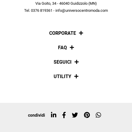
scopri in anteprima le offerte in esclusiva a te riservate.
Via Goito, 34 - 46040 Guidizzolo (MN)
Tel. 0376 819361 - info@universocentromoda.com
ISCRIVITI
CORPORATE
Chi siamo
FAQ
La nostra policy
Pagamenti
SEGUICI
Spedizioni
Social
UTILITY
Resi e rimborsi
Iscriviti alla newsletter
Sitemap
Tag directory
Top ricerche
condividi