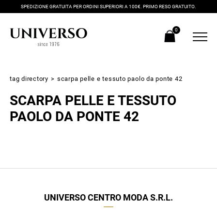
SPEDIZIONE GRATUITA PER ORDINI SUPERIORI A 100€. PRIMO RESO GRATUITO.
0
tag directory
>
scarpa pelle e tessuto paolo da ponte 42
SCARPA PELLE E TESSUTO
PAOLO DA PONTE 42
Iscriviti alla newsletter
Ricevi subito il tuo promocode con lo sconto del 20% su tutti i
UNIVERSO CENTRO MODA S.R.L.
nuovi arrivi utilizzabile anche in negozio!
Crea il tuo stile grazie ai consigli dei nostri personal shopper e