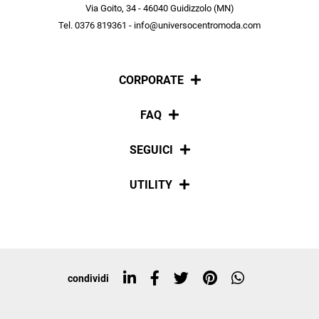
scopri in anteprima le offerte in esclusiva a te riservate.
Via Goito, 34 - 46040 Guidizzolo (MN)
Tel. 0376 819361 - info@universocentromoda.com
ISCRIVITI
CORPORATE
Chi siamo
FAQ
La nostra policy
Pagamenti
SEGUICI
Spedizioni
Social
UTILITY
Resi e rimborsi
Iscriviti alla newsletter
Sitemap
Tag directory
Top ricerche
condividi