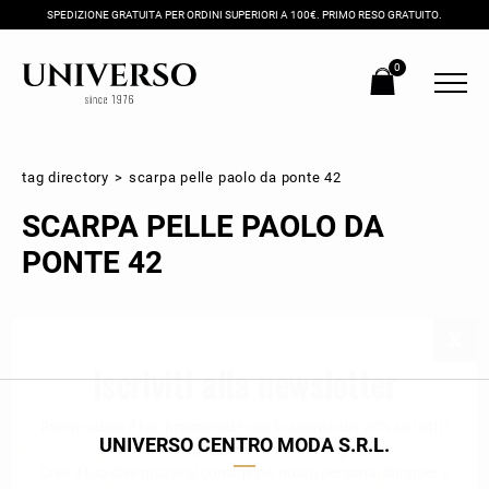
SPEDIZIONE GRATUITA PER ORDINI SUPERIORI A 100€. PRIMO RESO GRATUITO.
0
tag directory
>
scarpa pelle paolo da ponte 42
SCARPA PELLE PAOLO DA
PONTE 42
Iscriviti alla newsletter
Ricevi subito il tuo promocode con lo sconto del 20% su tutti i
UNIVERSO CENTRO MODA S.R.L.
nuovi arrivi utilizzabile anche in negozio!
Crea il tuo stile grazie ai consigli dei nostri personal shopper e