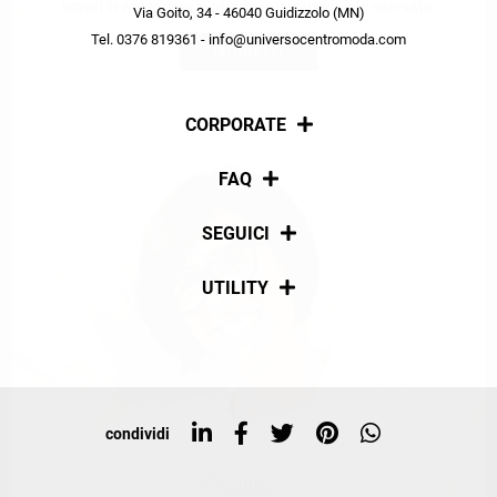
scopri in anteprima le offerte in esclusiva a te riservate.
Via Goito, 34 - 46040 Guidizzolo (MN)
Tel. 0376 819361 - info@universocentromoda.com
ISCRIVITI
CORPORATE
Chi siamo
FAQ
La nostra policy
Pagamenti
SEGUICI
Spedizioni
Social
UTILITY
Resi e rimborsi
Iscriviti alla newsletter
Sitemap
Tag directory
Top ricerche
condividi