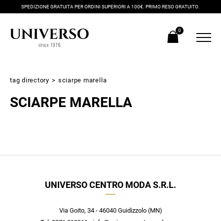
SPEDIZIONE GRATUITA PER ORDINI SUPERIORI A 100€. PRIMO RESO GRATUITO.
0
tag directory
>
sciarpe marella
SCIARPE MARELLA
Iscriviti alla newsletter
UNIVERSO CENTRO MODA S.R.L.
Ricevi subito il tuo promocode con lo sconto del 20% su tutti i
nuovi arrivi utilizzabile anche in negozio!
Crea il tuo stile grazie ai consigli dei nostri personal shopper e
Via Goito, 34 - 46040 Guidizzolo (MN)
scopri in anteprima le offerte in esclusiva a te riservate.