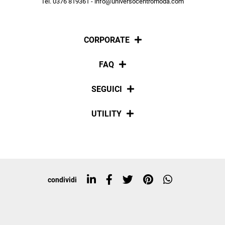
Tel. 0376 819361 - info@universocentromoda.com
ISCRIVITI
CORPORATE
Chi siamo
FAQ
La nostra policy
Pagamenti
SEGUICI
Spedizioni
Social
UTILITY
Resi e rimborsi
Iscriviti alla newsletter
Sitemap
Tag directory
Top ricerche
condividi