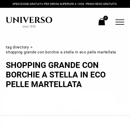
SPEDIZIONE GRATUITA PER ORDINI SUPERIORI A 100€. PRIMO RESO GRATUITO.
0
tag directory
>
shopping grande con borchie a stella in eco pelle martellata
SHOPPING GRANDE CON
BORCHIE A STELLA IN ECO
PELLE MARTELLATA
Iscriviti alla newsletter
Ricevi subito il tuo promocode con lo sconto del 20% su tutti i
nuovi arrivi utilizzabile anche in negozio!