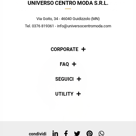
UNIVERSO CENTRO MODA S.R.L.
Crea il tuo stile grazie ai consigli dei nostri personal shopper e
scopri in anteprima le offerte in esclusiva a te riservate.
Via Goito, 34 - 46040 Guidizzolo (MN)
ISCRIVITI
Tel. 0376 819361 - info@universocentromoda.com
CORPORATE
Chi siamo
FAQ
La nostra policy
Pagamenti
SEGUICI
Spedizioni
Social
UTILITY
Resi e rimborsi
Iscriviti alla newsletter
Sitemap
Tag directory
Top ricerche
condividi