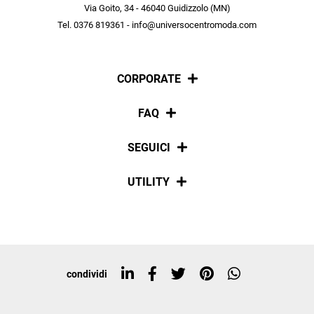
scopri in anteprima le offerte in esclusiva a te riservate.
Via Goito, 34 - 46040 Guidizzolo (MN)
Tel. 0376 819361 - info@universocentromoda.com
ISCRIVITI
CORPORATE
Chi siamo
FAQ
La nostra policy
Pagamenti
SEGUICI
Spedizioni
Social
UTILITY
Resi e rimborsi
Iscriviti alla newsletter
Sitemap
Tag directory
Top ricerche
condividi