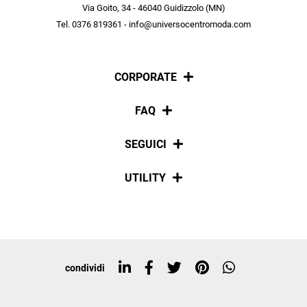
scopri in anteprima le offerte in esclusiva a te riservate.
Via Goito, 34 - 46040 Guidizzolo (MN)
Tel. 0376 819361 - info@universocentromoda.com
ISCRIVITI
CORPORATE
Chi siamo
FAQ
La nostra policy
Pagamenti
SEGUICI
Spedizioni
Social
UTILITY
Resi e rimborsi
Iscriviti alla newsletter
Sitemap
Tag directory
Top ricerche
condividi