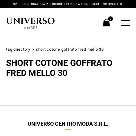
SPEDIZIONE GRATUITA PER ORDINI SUPERIORI A 100€. PRIMO RESO GRATUITO.
0
tag directory
>
short cotone goffrato fred mello 30
SHORT COTONE GOFFRATO
FRED MELLO 30
Iscriviti alla newsletter
Ricevi subito il tuo promocode con lo sconto del 20% su tutti i
UNIVERSO CENTRO MODA S.R.L.
nuovi arrivi utilizzabile anche in negozio!
Crea il tuo stile grazie ai consigli dei nostri personal shopper e