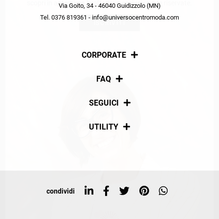
scopri in anteprima le offerte in esclusiva a te riservate.
Via Goito, 34 - 46040 Guidizzolo (MN)
Tel. 0376 819361 - info@universocentromoda.com
ISCRIVITI
CORPORATE
Chi siamo
FAQ
La nostra policy
Pagamenti
SEGUICI
Spedizioni
Social
UTILITY
Resi e rimborsi
Iscriviti alla newsletter
Sitemap
Tag directory
Top ricerche
condividi