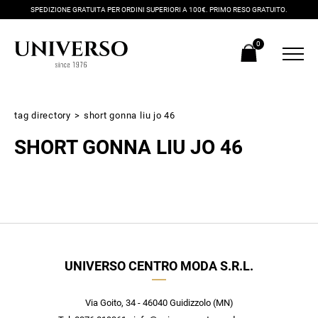
SPEDIZIONE GRATUITA PER ORDINI SUPERIORI A 100€. PRIMO RESO GRATUITO.
0
tag directory
>
short gonna liu jo 46
SHORT GONNA LIU JO 46
Iscriviti alla newsletter
UNIVERSO CENTRO MODA S.R.L.
Ricevi subito il tuo promocode con lo sconto del 20% su tutti i
nuovi arrivi utilizzabile anche in negozio!
Crea il tuo stile grazie ai consigli dei nostri personal shopper e
Via Goito, 34 - 46040 Guidizzolo (MN)
scopri in anteprima le offerte in esclusiva a te riservate.