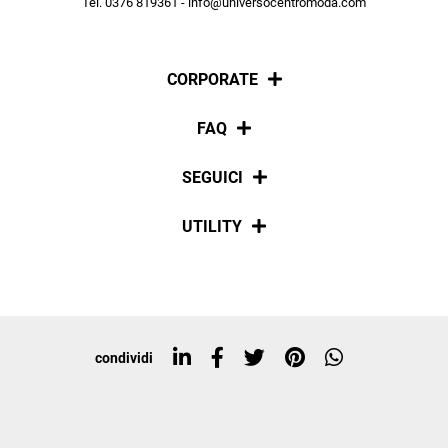
Tel. 0376 819361 - info@universocentromoda.com
ISCRIVITI
CORPORATE
Chi siamo
FAQ
La nostra policy
Pagamenti
SEGUICI
Spedizioni
Social
UTILITY
Resi e rimborsi
Iscriviti alla newsletter
Sitemap
Tag directory
Top ricerche
condividi