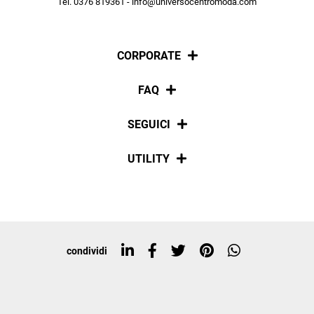
Tel. 0376 819361 - info@universocentromoda.com
ISCRIVITI
CORPORATE
Chi siamo
FAQ
La nostra policy
Pagamenti
SEGUICI
Spedizioni
Social
UTILITY
Resi e rimborsi
Iscriviti alla newsletter
Sitemap
Tag directory
Top ricerche
condividi