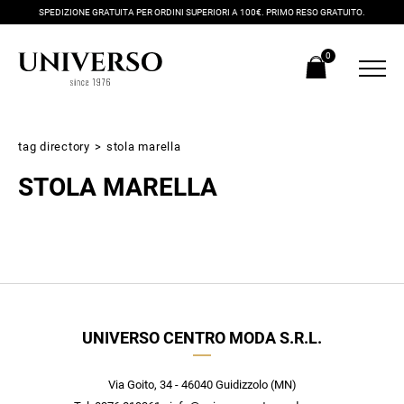
SPEDIZIONE GRATUITA PER ORDINI SUPERIORI A 100€. PRIMO RESO GRATUITO.
0
tag directory
>
stola marella
STOLA MARELLA
Iscriviti alla newsletter
UNIVERSO CENTRO MODA S.R.L.
Ricevi subito il tuo promocode con lo sconto del 20% su tutti i
nuovi arrivi utilizzabile anche in negozio!
Crea il tuo stile grazie ai consigli dei nostri personal shopper e
Via Goito, 34 - 46040 Guidizzolo (MN)
scopri in anteprima le offerte in esclusiva a te riservate.