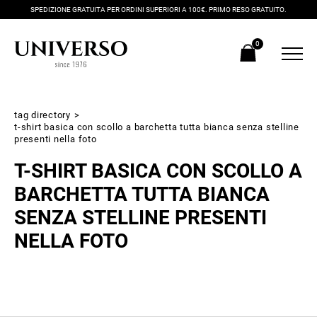
SPEDIZIONE GRATUITA PER ORDINI SUPERIORI A 100€. PRIMO RESO GRATUITO.
0
tag directory
>
t-shirt basica con scollo a barchetta tutta bianca senza stelline
presenti nella foto
T-SHIRT BASICA CON SCOLLO A
BARCHETTA TUTTA BIANCA
SENZA STELLINE PRESENTI
NELLA FOTO
Iscriviti alla newsletter
Ricevi subito il tuo promocode con lo sconto del 20% su tutti i