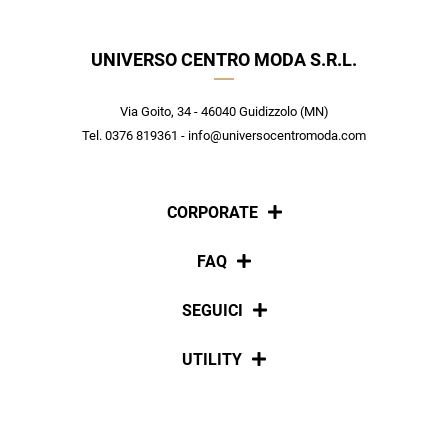
nuovi arrivi utilizzabile anche in negozio!
Crea il tuo stile grazie ai consigli dei nostri personal shopper e
scopri in anteprima le offerte in esclusiva a te riservate.
UNIVERSO CENTRO MODA S.R.L.
ISCRIVITI
Via Goito, 34 - 46040 Guidizzolo (MN)
Tel. 0376 819361 - info@universocentromoda.com
CORPORATE
Chi siamo
FAQ
La nostra policy
Pagamenti
SEGUICI
Spedizioni
Social
UTILITY
Resi e rimborsi
Iscriviti alla newsletter
Sitemap
Tag directory