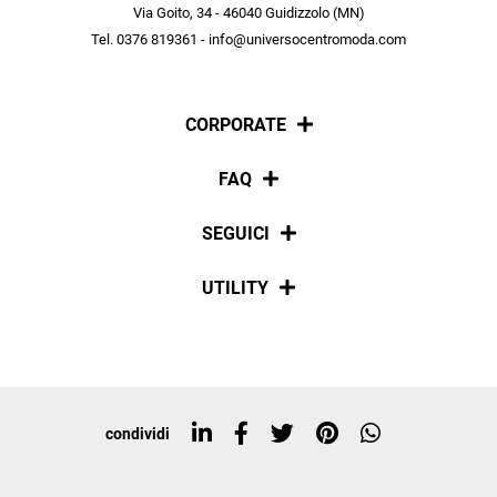
scopri in anteprima le offerte in esclusiva a te riservate.
Via Goito, 34 - 46040 Guidizzolo (MN)
Tel. 0376 819361 - info@universocentromoda.com
ISCRIVITI
CORPORATE
Chi siamo
FAQ
La nostra policy
Pagamenti
SEGUICI
Spedizioni
Social
UTILITY
Resi e rimborsi
Iscriviti alla newsletter
Sitemap
Tag directory
Top ricerche
condividi