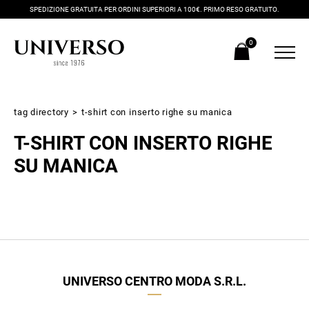
SPEDIZIONE GRATUITA PER ORDINI SUPERIORI A 100€. PRIMO RESO GRATUITO.
0
tag directory
>
t-shirt con inserto righe su manica
T-SHIRT CON INSERTO RIGHE
SU MANICA
Iscriviti alla newsletter
Ricevi subito il tuo promocode con lo sconto del 20% su tutti i
UNIVERSO CENTRO MODA S.R.L.
nuovi arrivi utilizzabile anche in negozio!
Crea il tuo stile grazie ai consigli dei nostri personal shopper e