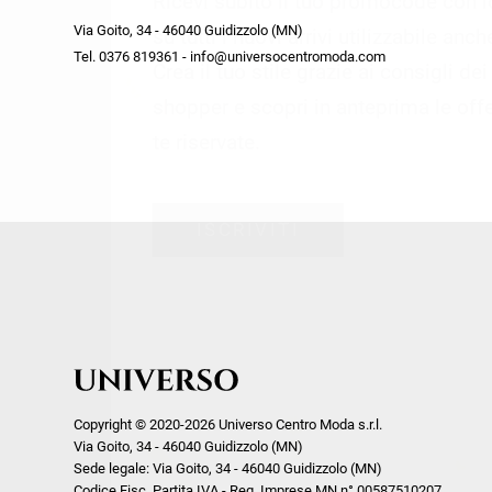
Ricevi subito il tuo promocode con 
week end by Max Mara
Y
Via Goito, 34 - 46040 Guidizzolo (MN)
Gilet
Giubbini
su tutti i nuovi arrivi utilizzabile anc
Tel. 0376 819361 - info@universocentromoda.com
Giubbini
Gonne
Crea il tuo stile grazie ai consigli de
Pantaloni
Jeans
shopper e scopri in anteprima le offe
Polo
Maglie
te riservate.
T-Shirt
Pantaloni
Shorts
ISCRIVITI
Tailleur
Top
T-Shirt
Tute
Copyright © 2020-2026 Universo Centro Moda s.r.l.
Via Goito, 34 - 46040 Guidizzolo (MN)
Sede legale: Via Goito, 34 - 46040 Guidizzolo (MN)
Codice Fisc. Partita IVA - Reg. Imprese MN n° 00587510207