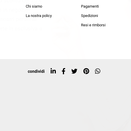
lo sconto del 20%
an Simmon
Cycle jeans
Chi siamo
Pagamenti
he in negozio!
La nostra policy
Spedizioni
i nostri personal
Resi e rimborsi
rte in esclusiva a
condividi