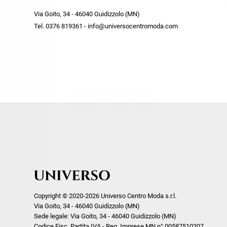
Ricevi subito il tuo promocode con 
week end by Max Mara
Y
Via Goito, 34 - 46040 Guidizzolo (MN)
Gilet
Giubbini
su tutti i nuovi arrivi utilizzabile anc
Tel. 0376 819361 - info@universocentromoda.com
Giubbini
Gonne
Crea il tuo stile grazie ai consigli de
Pantaloni
Jeans
shopper e scopri in anteprima le offe
Polo
Maglie
te riservate.
T-Shirt
Pantaloni
Shorts
ISCRIVITI
Tailleur
Top
T-Shirt
Tute
Copyright © 2020-2026 Universo Centro Moda s.r.l.
Via Goito, 34 - 46040 Guidizzolo (MN)
Sede legale: Via Goito, 34 - 46040 Guidizzolo (MN)
Codice Fisc. Partita IVA - Reg. Imprese MN n° 00587510207