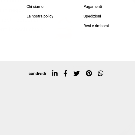
lo sconto del 20%
an Simmon
Cycle jeans
Chi siamo
Pagamenti
he in negozio!
La nostra policy
Spedizioni
i nostri personal
Resi e rimborsi
rte in esclusiva a
condividi