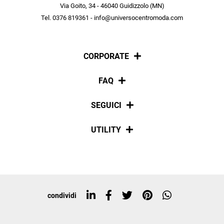
scopri in anteprima le offerte in esclusiva a te riservate.
Via Goito, 34 - 46040 Guidizzolo (MN)
Tel. 0376 819361 - info@universocentromoda.com
ISCRIVITI
CORPORATE
Chi siamo
FAQ
La nostra policy
Pagamenti
SEGUICI
Spedizioni
Social
UTILITY
Resi e rimborsi
Iscriviti alla newsletter
Sitemap
Tag directory
Top ricerche
condividi