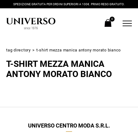
SPEDIZIONE GRATUITA PER ORDINI SUPERIORI A 100€. PRIMO RESO GRATUITO.
0
tag directory
>
t-shirt mezza manica antony morato bianco
T-SHIRT MEZZA MANICA
ANTONY MORATO BIANCO
Iscriviti alla newsletter
Ricevi subito il tuo promocode con lo sconto del 20% su tutti i
UNIVERSO CENTRO MODA S.R.L.
nuovi arrivi utilizzabile anche in negozio!
Crea il tuo stile grazie ai consigli dei nostri personal shopper e