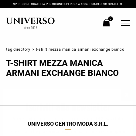
SPEDIZIONE GRATUITA PER ORDINI SUPERIORI A 100€. PRIMO RESO GRATUITO.
0
tag directory
>
t-shirt mezza manica armani exchange bianco
T-SHIRT MEZZA MANICA
ARMANI EXCHANGE BIANCO
Iscriviti alla newsletter
Ricevi subito il tuo promocode con lo sconto del 20% su tutti i
UNIVERSO CENTRO MODA S.R.L.
nuovi arrivi utilizzabile anche in negozio!
Crea il tuo stile grazie ai consigli dei nostri personal shopper e