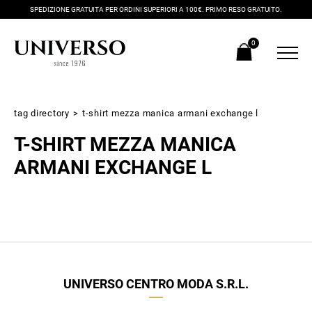
SPEDIZIONE GRATUITA PER ORDINI SUPERIORI A 100€. PRIMO RESO GRATUITO.
0
tag directory
>
t-shirt mezza manica armani exchange l
T-SHIRT MEZZA MANICA
ARMANI EXCHANGE L
Iscriviti alla newsletter
Ricevi subito il tuo promocode con lo sconto del 20% su tutti i
UNIVERSO CENTRO MODA S.R.L.
nuovi arrivi utilizzabile anche in negozio!
Crea il tuo stile grazie ai consigli dei nostri personal shopper e