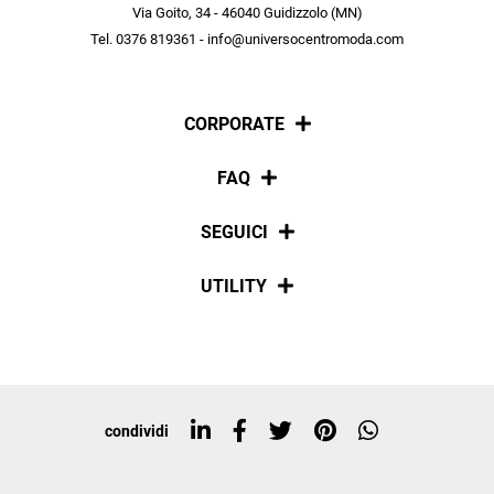
scopri in anteprima le offerte in esclusiva a te riservate.
Via Goito, 34 - 46040 Guidizzolo (MN)
Tel. 0376 819361 - info@universocentromoda.com
ISCRIVITI
CORPORATE
Chi siamo
FAQ
La nostra policy
Pagamenti
SEGUICI
Spedizioni
Social
UTILITY
Resi e rimborsi
Iscriviti alla newsletter
Sitemap
Tag directory
Top ricerche
condividi