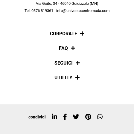
scopri in anteprima le offerte in esclusiva a te riservate.
Via Goito, 34 - 46040 Guidizzolo (MN)
Tel. 0376 819361 - info@universocentromoda.com
ISCRIVITI
CORPORATE
Chi siamo
FAQ
La nostra policy
Pagamenti
SEGUICI
Spedizioni
Social
UTILITY
Resi e rimborsi
Iscriviti alla newsletter
Sitemap
Tag directory
Top ricerche
condividi