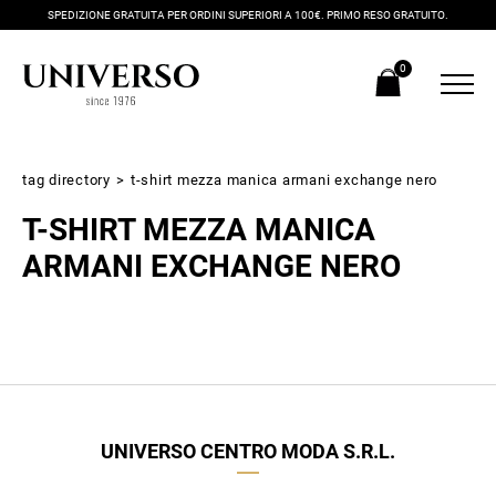
SPEDIZIONE GRATUITA PER ORDINI SUPERIORI A 100€. PRIMO RESO GRATUITO.
0
tag directory
>
t-shirt mezza manica armani exchange nero
T-SHIRT MEZZA MANICA
ARMANI EXCHANGE NERO
Iscriviti alla newsletter
Ricevi subito il tuo promocode con lo sconto del 20% su tutti i
UNIVERSO CENTRO MODA S.R.L.
nuovi arrivi utilizzabile anche in negozio!
Crea il tuo stile grazie ai consigli dei nostri personal shopper e