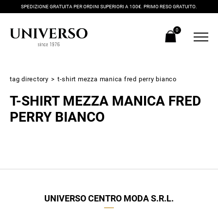
SPEDIZIONE GRATUITA PER ORDINI SUPERIORI A 100€. PRIMO RESO GRATUITO.
0
tag directory
>
t-shirt mezza manica fred perry bianco
T-SHIRT MEZZA MANICA FRED
PERRY BIANCO
Iscriviti alla newsletter
Ricevi subito il tuo promocode con lo sconto del 20% su tutti i
UNIVERSO CENTRO MODA S.R.L.
nuovi arrivi utilizzabile anche in negozio!
Crea il tuo stile grazie ai consigli dei nostri personal shopper e