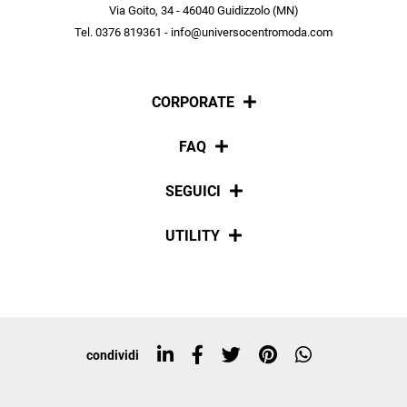
scopri in anteprima le offerte in esclusiva a te riservate.
Via Goito, 34 - 46040 Guidizzolo (MN)
Tel. 0376 819361 - info@universocentromoda.com
ISCRIVITI
CORPORATE
Chi siamo
FAQ
La nostra policy
Pagamenti
SEGUICI
Spedizioni
Social
UTILITY
Resi e rimborsi
Iscriviti alla newsletter
Sitemap
Tag directory
Top ricerche
condividi