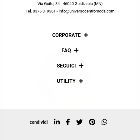
scopri in anteprima le offerte in esclusiva a te riservate.
Via Goito, 34 - 46040 Guidizzolo (MN)
Tel. 0376 819361 - info@universocentromoda.com
ISCRIVITI
CORPORATE
Chi siamo
FAQ
La nostra policy
Pagamenti
SEGUICI
Spedizioni
Social
UTILITY
Resi e rimborsi
Iscriviti alla newsletter
Sitemap
Tag directory
Top ricerche
condividi