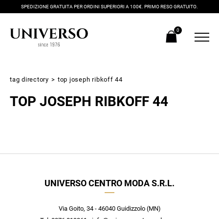
SPEDIZIONE GRATUITA PER ORDINI SUPERIORI A 100€. PRIMO RESO GRATUITO.
0
tag directory
>
top joseph ribkoff 44
TOP JOSEPH RIBKOFF 44
Iscriviti alla newsletter
UNIVERSO CENTRO MODA S.R.L.
Ricevi subito il tuo promocode con lo sconto del 20% su tutti i
nuovi arrivi utilizzabile anche in negozio!
Crea il tuo stile grazie ai consigli dei nostri personal shopper e
Via Goito, 34 - 46040 Guidizzolo (MN)
scopri in anteprima le offerte in esclusiva a te riservate.