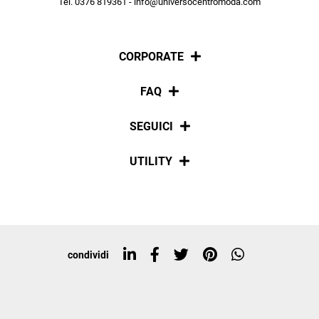
Tel. 0376 819361 - info@universocentromoda.com
ISCRIVITI
CORPORATE
Chi siamo
FAQ
La nostra policy
Pagamenti
SEGUICI
Spedizioni
Social
UTILITY
Resi e rimborsi
Iscriviti alla newsletter
Sitemap
Tag directory
Top ricerche
condividi