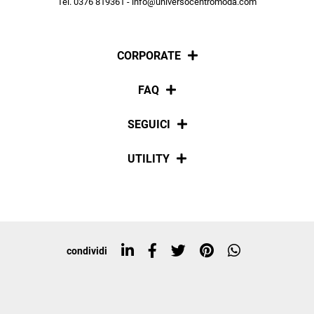
Tel. 0376 819361 - info@universocentromoda.com
ISCRIVITI
CORPORATE
Chi siamo
FAQ
La nostra policy
Pagamenti
SEGUICI
Spedizioni
Social
UTILITY
Resi e rimborsi
Iscriviti alla newsletter
Sitemap
Tag directory
Top ricerche
condividi