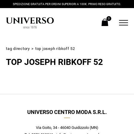
SPEDIZIONE GRATUITA PER ORDINI SUPERIORI A 100€. PRIMO RESO GRATUITO.
0
tag directory
>
top joseph ribkoff 52
TOP JOSEPH RIBKOFF 52
Iscriviti alla newsletter
UNIVERSO CENTRO MODA S.R.L.
Ricevi subito il tuo promocode con lo sconto del 20% su tutti i
nuovi arrivi utilizzabile anche in negozio!
Crea il tuo stile grazie ai consigli dei nostri personal shopper e
Via Goito, 34 - 46040 Guidizzolo (MN)
scopri in anteprima le offerte in esclusiva a te riservate.