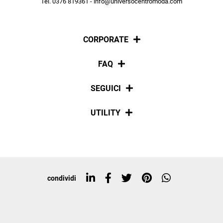
Tel. 0376 819361 - info@universocentromoda.com
ISCRIVITI
CORPORATE
Chi siamo
FAQ
La nostra policy
Pagamenti
SEGUICI
Spedizioni
Social
UTILITY
Resi e rimborsi
Iscriviti alla newsletter
Sitemap
Tag directory
Top ricerche
condividi