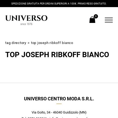
SPEDIZIONE GRATUITA PER ORDINI SUPERIORI A 100€. PRIMO RESO GRATUITO.
0
tag directory
>
top joseph ribkoff bianco
TOP JOSEPH RIBKOFF BIANCO
Iscriviti alla newsletter
UNIVERSO CENTRO MODA S.R.L.
Ricevi subito il tuo promocode con lo sconto del 20% su tutti i
nuovi arrivi utilizzabile anche in negozio!
Crea il tuo stile grazie ai consigli dei nostri personal shopper e
Via Goito, 34 - 46040 Guidizzolo (MN)
scopri in anteprima le offerte in esclusiva a te riservate.