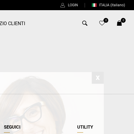
LOGIN
ITALIA
(italiano)
0
0
ZIO CLIENTI
Antony Morato
Bob
Duno
Fred Perry
Intrecci
Manuel Ritz
Perfection
SEGUICI
UTILITY
Universo