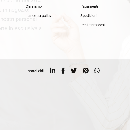
lo sconto del 20%
an Simmon
Cycle jeans
Chi siamo
Pagamenti
he in negozio!
La nostra policy
Spedizioni
i nostri personal
Resi e rimborsi
rte in esclusiva a
condividi