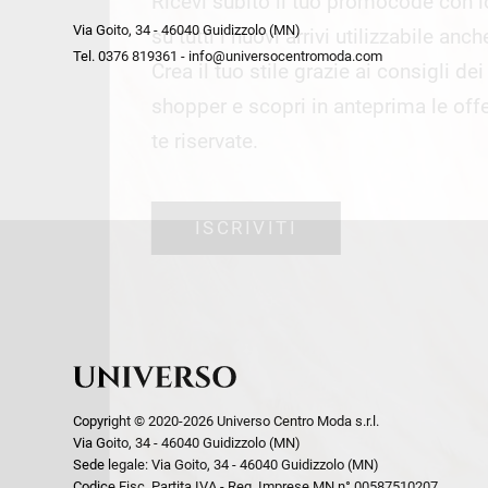
Ricevi subito il tuo promocode con 
week end by Max Mara
Y
Via Goito, 34 - 46040 Guidizzolo (MN)
Gilet
Giubbini
su tutti i nuovi arrivi utilizzabile anc
Tel. 0376 819361 - info@universocentromoda.com
Giubbini
Gonne
Crea il tuo stile grazie ai consigli de
Pantaloni
Jeans
shopper e scopri in anteprima le offe
Polo
Maglie
te riservate.
T-Shirt
Pantaloni
Shorts
ISCRIVITI
Tailleur
Top
T-Shirt
Tute
Copyright © 2020-2026 Universo Centro Moda s.r.l.
Via Goito, 34 - 46040 Guidizzolo (MN)
Sede legale: Via Goito, 34 - 46040 Guidizzolo (MN)
Codice Fisc. Partita IVA - Reg. Imprese MN n° 00587510207