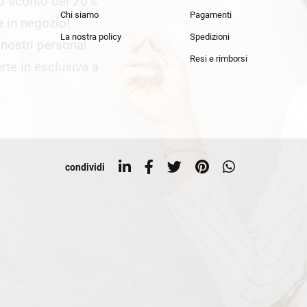
lo sconto del 20%
an Simmon
Cycle jeans
Chi siamo
Pagamenti
he in negozio!
La nostra policy
Spedizioni
i nostri personal
Resi e rimborsi
rte in esclusiva a
condividi