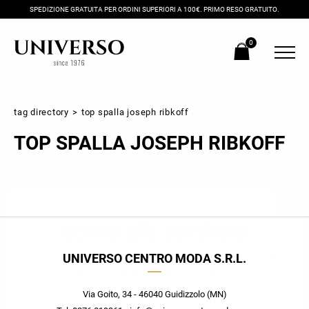
SPEDIZIONE GRATUITA PER ORDINI SUPERIORI A 100€. PRIMO RESO GRATUITO.
0
tag directory
>
top spalla joseph ribkoff
TOP SPALLA JOSEPH RIBKOFF
Iscriviti alla newsletter
UNIVERSO CENTRO MODA S.R.L.
Ricevi subito il tuo promocode con lo sconto del 20% su tutti i
nuovi arrivi utilizzabile anche in negozio!
Crea il tuo stile grazie ai consigli dei nostri personal shopper e
Via Goito, 34 - 46040 Guidizzolo (MN)
scopri in anteprima le offerte in esclusiva a te riservate.