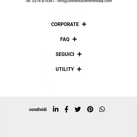
Tel. 0376 819361 - info@universocentromoda.com
ISCRIVITI
CORPORATE
Chi siamo
FAQ
La nostra policy
Pagamenti
SEGUICI
Spedizioni
Social
UTILITY
Resi e rimborsi
Iscriviti alla newsletter
Sitemap
Tag directory
Top ricerche
condividi