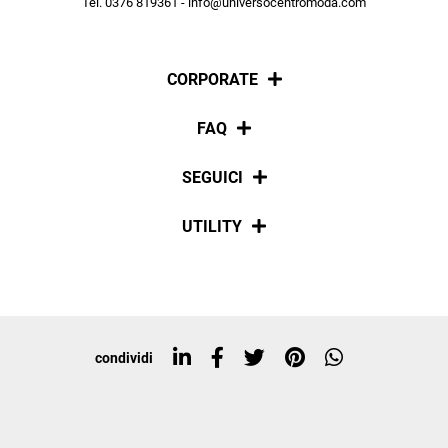
Tel. 0376 819361 - info@universocentromoda.com
ISCRIVITI
CORPORATE
Chi siamo
FAQ
La nostra policy
Pagamenti
SEGUICI
Spedizioni
Social
UTILITY
Resi e rimborsi
Iscriviti alla newsletter
Sitemap
Tag directory
Top ricerche
condividi