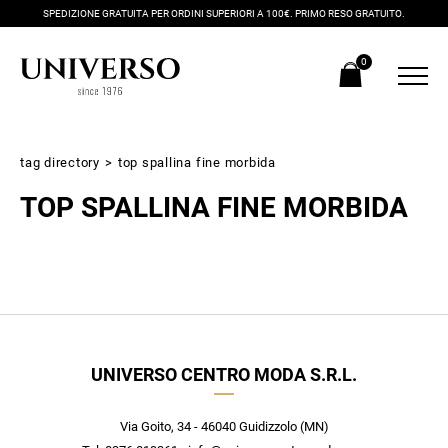
SPEDIZIONE GRATUITA PER ORDINI SUPERIORI A 100€. PRIMO RESO GRATUITO.
0
tag directory
>
top spallina fine morbida
TOP SPALLINA FINE MORBIDA
Iscriviti alla newsletter
UNIVERSO CENTRO MODA S.R.L.
Ricevi subito il tuo promocode con lo sconto del 20% su tutti i
nuovi arrivi utilizzabile anche in negozio!
Crea il tuo stile grazie ai consigli dei nostri personal shopper e
Via Goito, 34 - 46040 Guidizzolo (MN)
scopri in anteprima le offerte in esclusiva a te riservate.