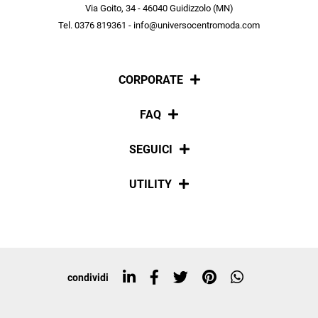
scopri in anteprima le offerte in esclusiva a te riservate.
Via Goito, 34 - 46040 Guidizzolo (MN)
Tel. 0376 819361 - info@universocentromoda.com
ISCRIVITI
CORPORATE
Chi siamo
FAQ
La nostra policy
Pagamenti
SEGUICI
Spedizioni
Social
UTILITY
Resi e rimborsi
Iscriviti alla newsletter
Sitemap
Tag directory
Top ricerche
condividi