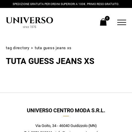
SPEDIZIONE GRATUITA PER ORDINI SUPERIORI A 100€. PRIMO RESO GRATUITO.
0
tag directory
>
tuta guess jeans xs
TUTA GUESS JEANS XS
Iscriviti alla newsletter
UNIVERSO CENTRO MODA S.R.L.
Ricevi subito il tuo promocode con lo sconto del 20% su tutti i
nuovi arrivi utilizzabile anche in negozio!
Crea il tuo stile grazie ai consigli dei nostri personal shopper e
Via Goito, 34 - 46040 Guidizzolo (MN)
scopri in anteprima le offerte in esclusiva a te riservate.