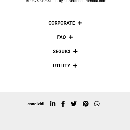
Tel. 0376 819361 - info@universocentromoda.com
ISCRIVITI
CORPORATE
Chi siamo
FAQ
La nostra policy
Pagamenti
SEGUICI
Spedizioni
Social
UTILITY
Resi e rimborsi
Iscriviti alla newsletter
Sitemap
Tag directory
Top ricerche
condividi