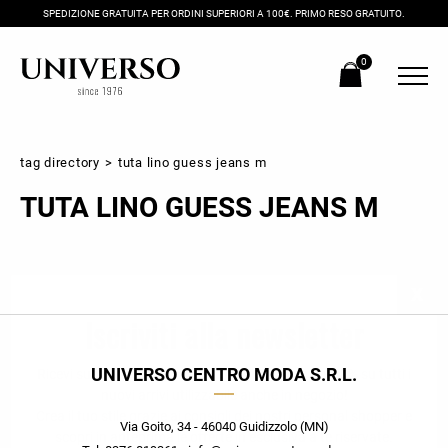
SPEDIZIONE GRATUITA PER ORDINI SUPERIORI A 100€. PRIMO RESO GRATUITO.
0
tag directory
>
tuta lino guess jeans m
TUTA LINO GUESS JEANS M
Iscriviti alla newsletter
UNIVERSO CENTRO MODA S.R.L.
Ricevi subito il tuo promocode con lo sconto del 20% su tutti i
nuovi arrivi utilizzabile anche in negozio!
Crea il tuo stile grazie ai consigli dei nostri personal shopper e
Via Goito, 34 - 46040 Guidizzolo (MN)
scopri in anteprima le offerte in esclusiva a te riservate.