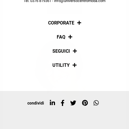
Tel. 0376 819361 - info@universocentromoda.com
ISCRIVITI
CORPORATE
Chi siamo
FAQ
La nostra policy
Pagamenti
SEGUICI
Spedizioni
Social
UTILITY
Resi e rimborsi
Iscriviti alla newsletter
Sitemap
Tag directory
Top ricerche
condividi