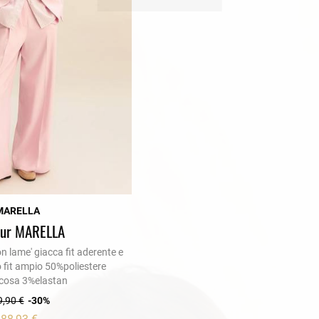
an Simmon
Cycle jeans
MARELLA
eur MARELLA
on lame' giacca fit aderente e
 fit ampio 50%poliestere
cosa 3%elastan
,90 €
-30%