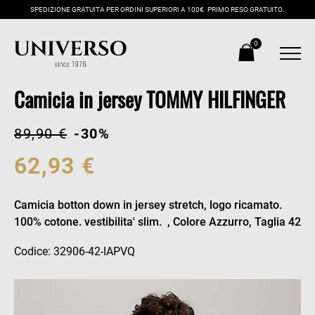
SPEDIZIONE GRATUITA PER ORDINI SUPERIORI A 100€. PRIMO RESO GRATUITO.
0
Camicia in jersey TOMMY HILFINGER
89,90 €
-30%
62,93 €
Camicia botton down in jersey stretch, logo ricamato.
100% cotone. vestibilita' slim. , Colore Azzurro, Taglia 42
Codice: 32906-42-IAPVQ