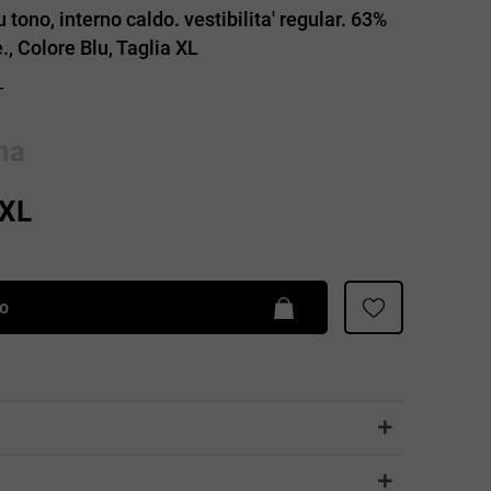
Patrizia Pepe
 tono, interno caldo. vestibilita' regular. 63%
, Colore Blu, Taglia XL
T
na
XL
lo