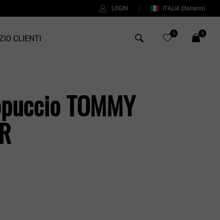
LOGIN
ITALIA
(italiano)
0
0
ZIO CLIENTI
Antony Morato
ppuccio TOMMY
Bob
ER
Duno
Fred Perry
Intrecci
%
Manuel Ritz
Perfection
Universo