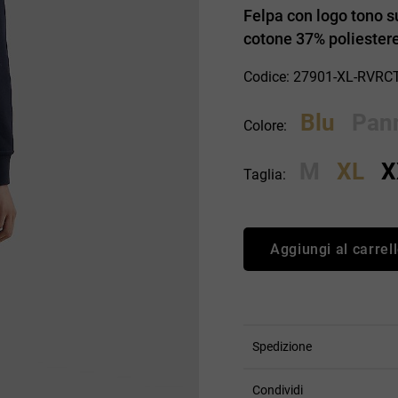
an Simmon
Cycle jeans
Felpa con logo tono su
cotone 37% poliestere.
Codice: 27901-XL-RVRC
Blu
Pan
Colore:
M
XL
X
Taglia:
Aggiungi al carrel
Spedizione
Condividi