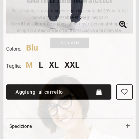
Ricevi subito il tuo promocode con lo sconto del 20% su tutti i
nuovi arrivi utilizzabile anche in negozio!
Crea il tuo stile grazie ai consigli dei nostri personal shopper e
scopri in anteprima le offerte in esclusiva a te riservate.
ISCRIVITI
Blu
Colore:
M
L
XL
XXL
Taglia:
Aggiungi al carrello
Spedizione