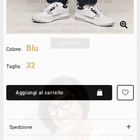
Ricevi subito il tuo promocode con lo sconto del 20% su tutti i
nuovi arrivi utilizzabile anche in negozio!
Crea il tuo stile grazie ai consigli dei nostri personal shopper e
scopri in anteprima le offerte in esclusiva a te riservate.
ISCRIVITI
Blu
Colore:
32
Taglia:
Aggiungi al carrello
Spedizione