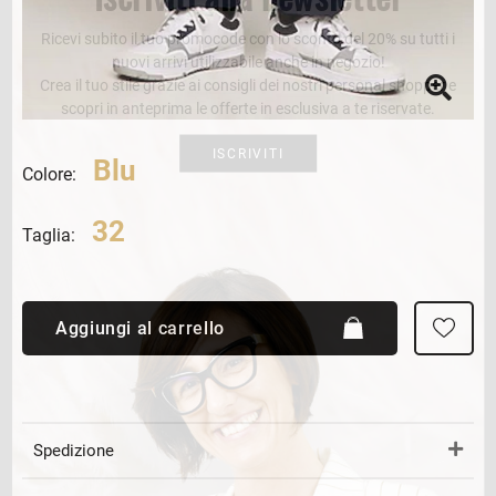
Ricevi subito il tuo promocode con lo sconto del 20% su tutti i
nuovi arrivi utilizzabile anche in negozio!
Crea il tuo stile grazie ai consigli dei nostri personal shopper e
scopri in anteprima le offerte in esclusiva a te riservate.
ISCRIVITI
Blu
Colore:
32
Taglia:
Aggiungi al carrello
Spedizione