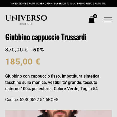
SPEDIZIONE GRATUITA PER ORDINI SUPERIORI A 100€. PRIMO RESO GRATUITO.
0
Giubbino cappuccio Trussardi
370,00 €
-50%
185,00 €
Giubbino con cappuccio fisso, imbottitura sintetica,
taschino sulla manica. vestibilita' grande. tessuto
esterno 100% poliestere., Colore Verde, Taglia 54
Codice: 52S00522-54-5BQES