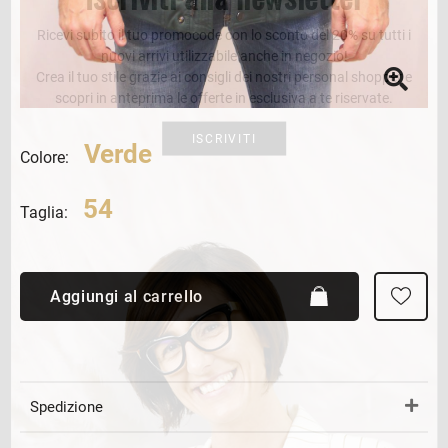
Ricevi subito il tuo promocode con lo sconto del 20% su tutti i
nuovi arrivi utilizzabile anche in negozio!
Crea il tuo stile grazie ai consigli dei nostri personal shopper e
scopri in anteprima le offerte in esclusiva a te riservate.
ISCRIVITI
Verde
Colore:
54
Taglia:
Aggiungi al carrello
Spedizione