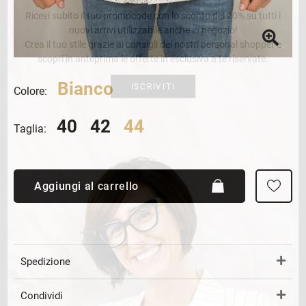
Ricevi subito il tuo promocode con lo sconto del 20% su tutti i
nuovi arrivi utilizzabile anche in negozio!
Crea il tuo stile grazie ai consigli dei nostri personal shopper e
scopri in anteprima le offerte in esclusiva a te riservate.
Bianco
ISCRIVITI
Colore:
40
42
44
Taglia:
Aggiungi al carrello
Spedizione
Condividi