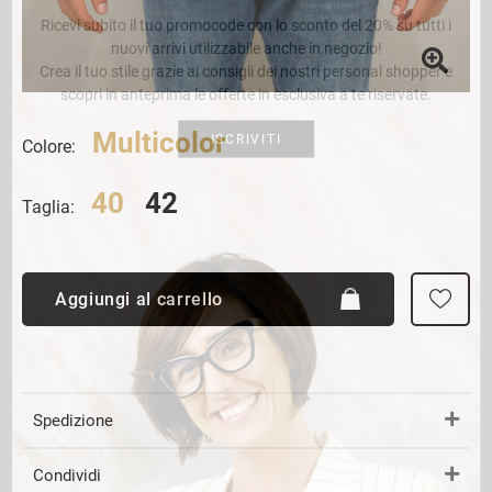
Ricevi subito il tuo promocode con lo sconto del 20% su tutti i
nuovi arrivi utilizzabile anche in negozio!
Crea il tuo stile grazie ai consigli dei nostri personal shopper e
scopri in anteprima le offerte in esclusiva a te riservate.
Multicolor
ISCRIVITI
Colore:
40
42
Taglia:
Aggiungi al carrello
Spedizione
Condividi