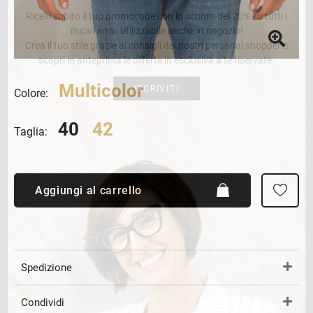
Ricevi subito il tuo promocode con lo sconto del 20% su tutti i
nuovi arrivi utilizzabile anche in negozio!
Crea il tuo stile grazie ai consigli dei nostri personal shopper e
scopri in anteprima le offerte in esclusiva a te riservate.
Multicolor
ISCRIVITI
Colore:
40
42
Taglia:
Aggiungi al carrello
Spedizione
Condividi