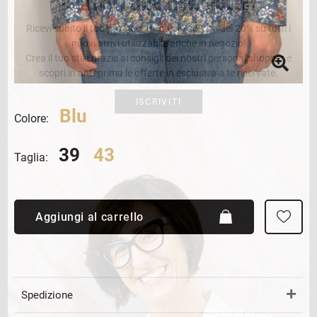
Ricevi subito il tuo promocode con lo sconto del 20% su tutti i
nuovi arrivi utilizzabile anche in negozio!
Crea il tuo stile grazie ai consigli dei nostri personal shopper e
scopri in anteprima le offerte in esclusiva a te riservate.
ISCRIVITI
Blu
Colore:
39
43
Taglia:
Aggiungi al carrello
Spedizione