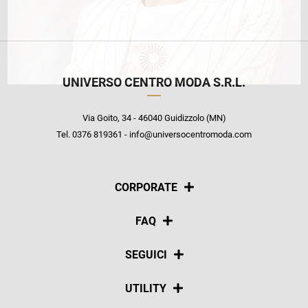
UNIVERSO CENTRO MODA S.R.L.
Via Goito, 34 - 46040 Guidizzolo (MN)
Tel. 0376 819361 - info@universocentromoda.com
CORPORATE
Chi siamo
FAQ
La nostra policy
Pagamenti
SEGUICI
Spedizioni
Social
UTILITY
Resi e rimborsi