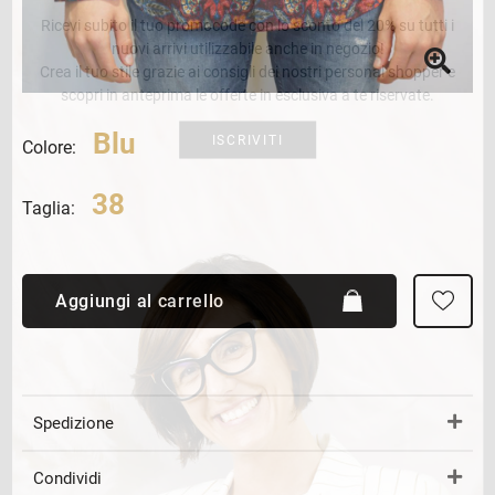
Ricevi subito il tuo promocode con lo sconto del 20% su tutti i
nuovi arrivi utilizzabile anche in negozio!
Crea il tuo stile grazie ai consigli dei nostri personal shopper e
scopri in anteprima le offerte in esclusiva a te riservate.
Blu
ISCRIVITI
Colore:
38
Taglia:
Aggiungi al carrello
Spedizione
Condividi