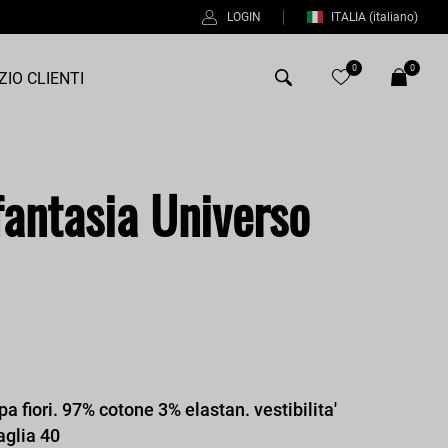
LOGIN
ITALIA
(italiano)
0
0
ZIO CLIENTI
Antony Morato
fantasia Universo
Bob
Duno
Fred Perry
Intrecci
Manuel Ritz
Perfection
 fiori. 97% cotone 3% elastan. vestibilita'
Universo
aglia 40