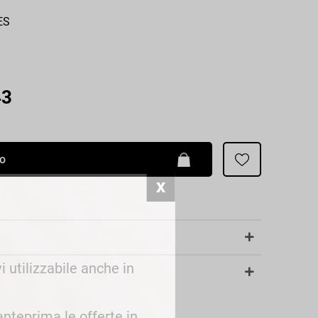
Patrizia Pepe
ES
43
lo
i utilizzabile anche in
 anteprima le offerte in