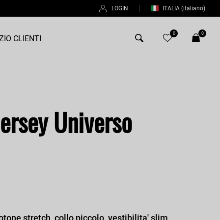
LOGIN
ITALIA
(italiano)
0
0
ZIO CLIENTI
Antony Morato
Bob
ersey Universo
Duno
Fred Perry
Intrecci
Manuel Ritz
Perfection
Universo
tone stretch, collo piccolo, vestibilita' slim