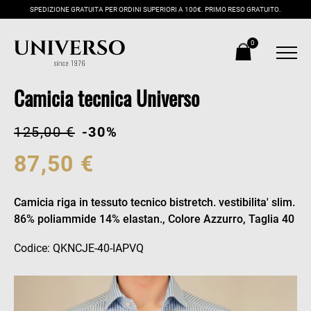
SPEDIZIONE GRATUITA PER ORDINI SUPERIORI A 100€. PRIMO RESO GRATUITO.
0
Camicia tecnica Universo
125,00 €
-30%
87,50 €
Camicia riga in tessuto tecnico bistretch. vestibilita' slim.
86% poliammide 14% elastan., Colore Azzurro, Taglia 40
Codice: QKNCJE-40-IAPVQ