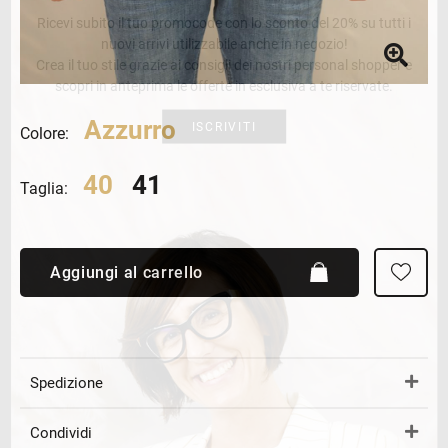
Ricevi subito il tuo promocode con lo sconto del 20% su tutti i
nuovi arrivi utilizzabile anche in negozio!
Crea il tuo stile grazie ai consigli dei nostri personal shopper e
scopri in anteprima le offerte in esclusiva a te riservate.
Azzurro
ISCRIVITI
Colore:
40
41
Taglia:
Aggiungi al carrello
Spedizione
Condividi