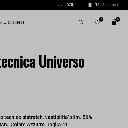
LOGIN
ITALIA
(italiano)
0
0
ZIO CLIENTI
Antony Morato
tecnica Universo
Bob
Duno
%
Fred Perry
Intrecci
Manuel Ritz
Perfection
o tecnico bistretch. vestibilita' slim. 86%
Universo
n., Colore Azzurro, Taglia 41