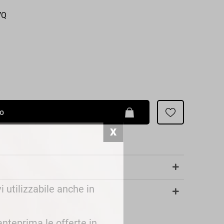
Patrizia Pepe
VQ
lo
i utilizzabile anche in
 anteprima le offerte in